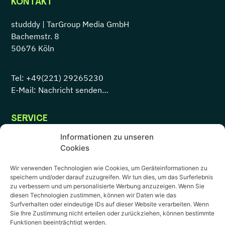
KONTAKT
studddy |
TarGroup Media GmbH
Bachemstr. 8
50676 Köln
Tel:
+49(221) 29265230
E-Mail: Nachricht senden…
SERVICE
Informationen zu unseren
Servicecenter
Cookies
Impressum
Wir verwenden Technologien wie Cookies, um Geräteinformationen zu
speichern und/oder darauf zuzugreifen. Wir tun dies, um das Surferlebnis
Datenschutz
zu verbessern und um personalisierte Werbung anzuzeigen. Wenn Sie
diesen Technologien zustimmen, können wir Daten wie das
AGB
Surfverhalten oder eindeutige IDs auf dieser Website verarbeiten. Wenn
Sie Ihre Zustimmung nicht erteilen oder zurückziehen, können bestimmte
Funktionen beeinträchtigt werden.