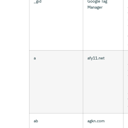
_gid
Google Tag
Manager
a
afy11.net
ab
agkn.com