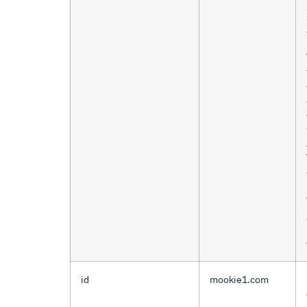
id
mookie1.com