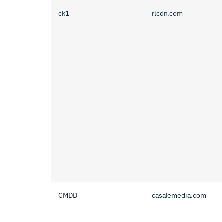
ck1
rlcdn.com
CMDD
casalemedia.com