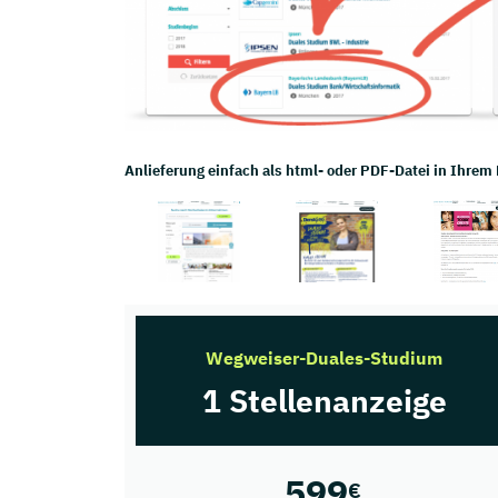
Anlieferung einfach als html- oder PDF-Datei in Ihrem
Wegweiser-Duales-Studium
1 Stellenanzeige
599
€