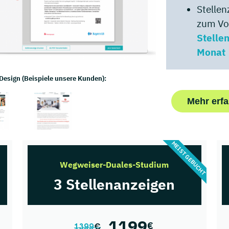
Stellen
zum Vor
Stelle
Monat
 Design (Beispiele unsere Kunden):
Mehr erfa
MEIST GEBUCHT
Wegweiser-Duales-Studium
3 Stellenanzeigen
1199
€
1399
€