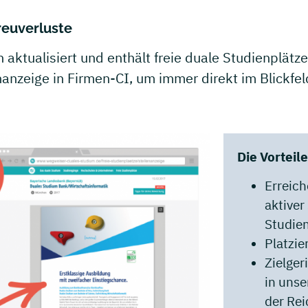
reuverluste
h aktualisiert und enthält freie duale Studienplä
enanzeige in Firmen-CI, um immer direkt im Blickfe
Die Vorteile
Erreich
aktive
Studie
Platzi
Zielger
in uns
der Re