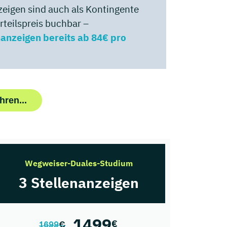
zeigen sind auch als Kontingente
teilspreis buchbar –
nanzeigen bereits ab 84€
pro
hren...
Wegweiser-Duales-Studium
3 Stellenanzeigen
1499
€
1699
€