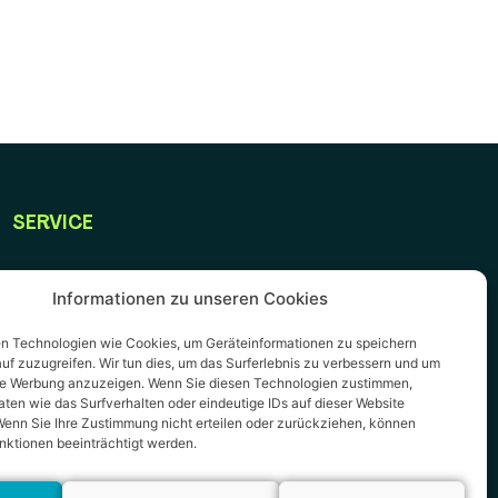
SERVICE
Servicecenter
Informationen zu unseren Cookies
Impressum
n Technologien wie Cookies, um Geräteinformationen zu speichern
uf zuzugreifen. Wir tun dies, um das Surferlebnis zu verbessern und um
Datenschutz
rte Werbung anzuzeigen. Wenn Sie diesen Technologien zustimmen,
ten wie das Surfverhalten oder eindeutige IDs auf dieser Website
AGB
Wenn Sie Ihre Zustimmung nicht erteilen oder zurückziehen, können
nktionen beeinträchtigt werden.
SOCIAL MEDIA