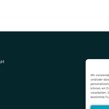
bH
Wir verwende
und/oder dara
personalisie
können wir Da
verarbeiten. 
bestimmte Fu