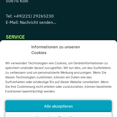
50676 Köln
Tel:
+49(221) 29265230
E-Mail: Nachricht senden…
SERVICE
Informationen zu unseren
Servicecenter
Cookies
Impressum
Wir verwenden Technologien wie Cookies, um Geräteinformationen zu
speichern und/oder darauf zuzugreifen. Wir tun dies, um das Surferlebnis
Datenschutz
zu verbessern und um personalisierte Werbung anzuzeigen. Wenn Sie
diesen Technologien zustimmen, können wir Daten wie das
AGB
Surfverhalten oder eindeutige IDs auf dieser Website verarbeiten. Wenn
Sie Ihre Zustimmung nicht erteilen oder zurückziehen, können bestimmte
Funktionen beeinträchtigt werden.
SOCIAL MEDIA
Alle akzeptieren
LinkedIn