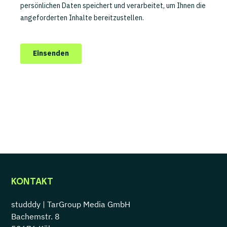
KONTAKT
studddy |
TarGroup Media GmbH
Bachemstr. 8